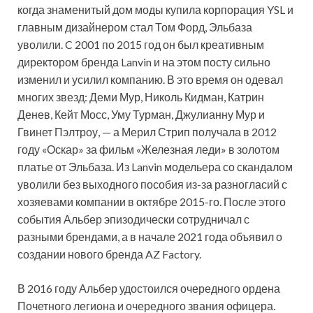
когда знаменитый дом моды купила корпорация YSL и
главным дизайнером стал Том Форд, Эльбаза
уволили. C 2001 по 2015 год он был креативным
директором бренда Lanvin и на этом посту сильно
изменил и усилил компанию. В это время он одевал
многих звезд: Деми Мур, Николь Кидман, Катрин
Денев, Кейт Мосс, Уму Турман, Джулианну Мур и
Гвинет Пэлтроу, — а Мерил Стрип получала в 2012
году «Оскар» за фильм «Железная леди» в золотом
платье от Эльбаза. Из Lanvin модельера со скандалом
уволили без выходного пособия из-за разногласий с
хозяевами компании в октябре 2015-го. После этого
события Альбер эпизодически сотрудничал с
разными брендами, а в начале 2021 года объявил о
создании нового бренда AZ Factory.
В 2016 году Альбер удостоился очередного ордена
Почетного легиона и очередного звания офицера.