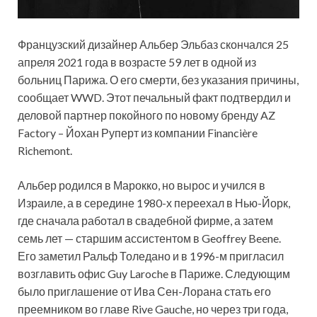
Французский дизайнер Альбер Эльбаз скончался 25
апреля 2021 года в возрасте 59 лет в одной из
больниц Парижа. О его смерти, без указания причины,
сообщает WWD. Этот печальный факт подтвердил и
деловой партнер покойного по новому бренду AZ
Factory – Йохан Руперт из компании
Financière
Richemont.
Альбер родился в Марокко, но вырос и учился в
Израиле, а в середине 1980-х переехал в Нью-Йорк,
где сначала работал в свадебной фирме, а затем
семь лет — старшим ассистентом в Geoffrey Beene.
Его заметил Ральф Толедано и в 1996-м пригласил
возглавить офис Guy Laroche в Париже. Следующим
было приглашение от Ива Сен-Лорана стать его
преемником во главе Rive Gauche, но через три года,