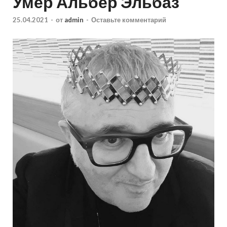
Умер Альбер Эльбаз
25.04.2021
-
от
admin
-
Оставьте комментарий