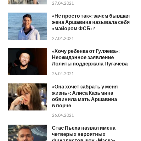
27.04.2021
«Не просто так»: зачем бывшая
жена Аршавина называла себя
«майором ФСБ»?
27.04.2021
«Хочу ребенка от Гуляева»:
Неожиданное заявление
Лолиты поддержала Пугачева
26.04.2021
«Она хочет забрать у меня
жизнь»: Алиса Казьмина
обвинила мать Аршавина
в порче
26.04.2021
Стас Пьеха назвал имена
четверых вероятных
финалистов шоу «Маска»