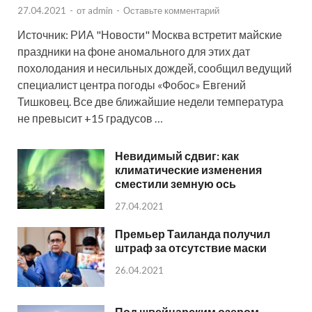
27.04.2021
-
от
admin
-
Оставьте комментарий
Источник: РИА "Новости" Москва встретит майские
праздники на фоне аномального для этих дат
похолодания и несильных дождей, сообщил ведущий
специалист центра погоды «Фобос» Евгений
Тишковец. Все две ближайшие недели температура
не превысит +15 градусов …
Невидимый сдвиг: как
климатические изменения
сместили земную ось
27.04.2021
Премьер Таиланда получил
штраф за отсутствие маски
26.04.2021
Под швейцарским озером