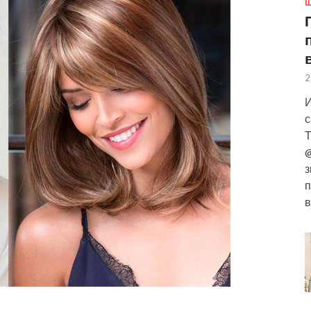
Ш
2
И
с
Т
@
з
п
в