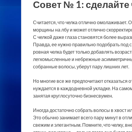
Совет № 1: сделайте
Считается, что челка отлично омолаживает.
морщины на лбу и может отлично скорректир
С челкой даже глаза становятся более выраз
Правда, ее нужно правильно подобрать под с
ровная челка будет только добавлять возраст
легкомысленные и небрежные асимметричные
собранные волосы, уберут пару лишних лет.
Но многие все же предпочитают отказаться от 
нуждается в каждодневной укладке. На самом
занятая круглосуточно бизнесвумен.
Иногда достаточно собрать волосы в хвост ил
Это обычно занимает всего пару минут в отли
свежим и элегантным. Помните, что челку, в