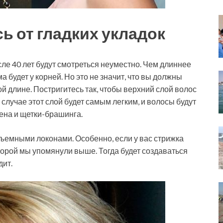
ь от гладких укладок
е 40 лет будут смотреться неуместно. Чем длиннее
 будет у корней. Но это не значит, что вы должны
ой длине. Постригитесь так, чтобы верхний слой волос
 случае этот слой будет самым легким, и волосы будут
ена и щетки-брашинга.
бъемными локонами. Особенно, если у вас стрижка
оторой мы упомянули выше. Тогда будет создаваться
дит.