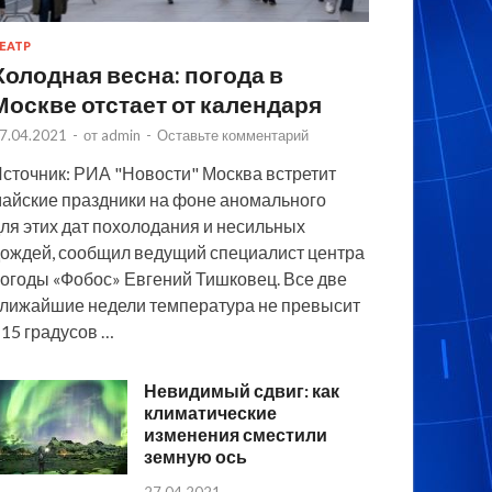
ЕАТР
Холодная весна: погода в
Москве отстает от календаря
7.04.2021
-
от
admin
-
Оставьте комментарий
сточник: РИА "Новости" Москва встретит
айские праздники на фоне аномального
ля этих дат похолодания и несильных
ождей, сообщил ведущий специалист центра
огоды «Фобос» Евгений Тишковец. Все две
лижайшие недели температура не превысит
15 градусов …
Невидимый сдвиг: как
климатические
изменения сместили
земную ось
27.04.2021