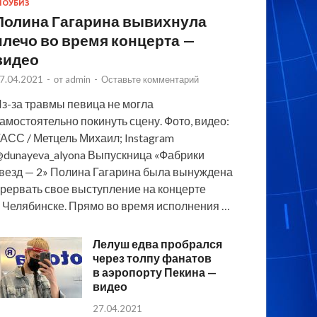
ОУБИЗ
Полина Гагарина вывихнула
плечо во время концерта —
видео
7.04.2021
-
от
admin
-
Оставьте комментарий
з-за травмы певица не могла
амостоятельно покинуть сцену. Фото, видео:
АСС / Метцель Михаил; Instagram
dunayeva_alyona Выпускница «Фабрики
везд — 2» Полина Гагарина была вынуждена
рервать свое выступление на концерте
 Челябинске. Прямо во время исполнения …
Лелуш едва пробрался
через толпу фанатов
в аэропорту Пекина —
видео
27.04.2021