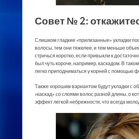
Совет № 2: откажитес
Слишком гладкие «прилизанные» укладки посл
волосы, тем они тяжелее, и тем меньше объема
стричься коротко, если привыкли к достаточн
был чуть короче, например, каскадом. В таком
легко приподниматься у корней с помощью ф
Также хорошим вариантом будут укладки с о
«каскад» со слоями волос разной длины, о к
эффект легкой небрежности, что всегда моло