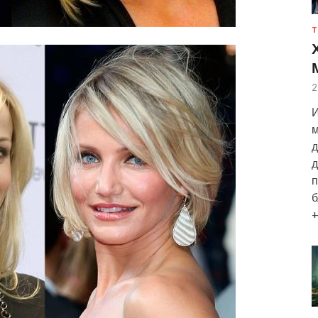
Т
2
И
м
д
д
п
б
+