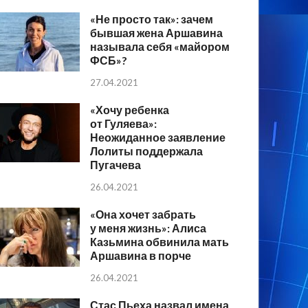
«Не просто так»: зачем
бывшая жена Аршавина
называла себя «майором
ФСБ»?
27.04.2021
«Хочу ребенка
от Гуляева»:
Неожиданное заявление
Лолиты поддержала
Пугачева
26.04.2021
«Она хочет забрать
у меня жизнь»: Алиса
Казьмина обвинила мать
Аршавина в порче
26.04.2021
Стас Пьеха назвал имена