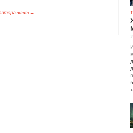
автора admin →
Т
2
И
м
д
д
п
б
+