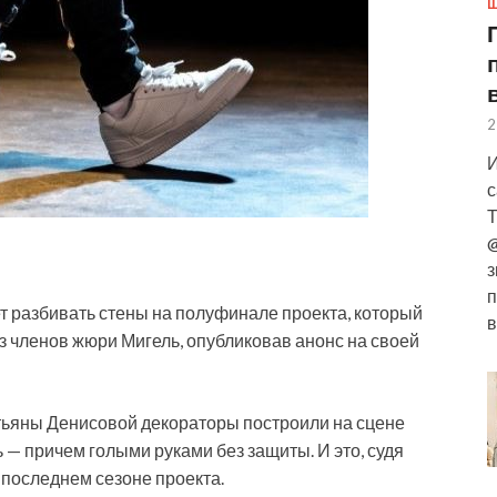
Ш
2
И
с
Т
@
з
п
 разбивать стены на полуфинале проекта, который
в
из членов жюри Мигель, опубликовав анонс на своей
тьяны Денисовой декораторы построили на сцене
 — причем голыми руками без защиты. И это, судя
 последнем сезоне проекта.