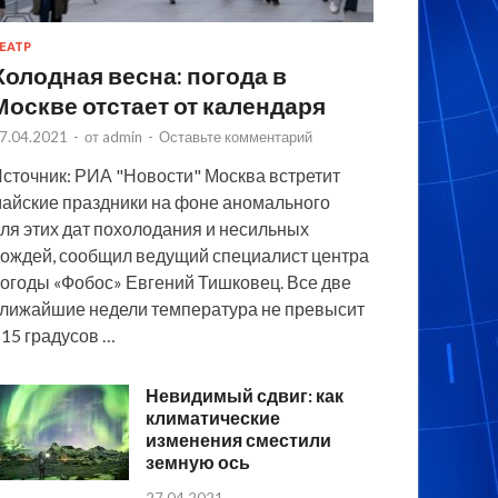
ЕАТР
Холодная весна: погода в
Москве отстает от календаря
7.04.2021
-
от
admin
-
Оставьте комментарий
сточник: РИА "Новости" Москва встретит
айские праздники на фоне аномального
ля этих дат похолодания и несильных
ождей, сообщил ведущий специалист центра
огоды «Фобос» Евгений Тишковец. Все две
лижайшие недели температура не превысит
15 градусов …
Невидимый сдвиг: как
климатические
изменения сместили
земную ось
27.04.2021