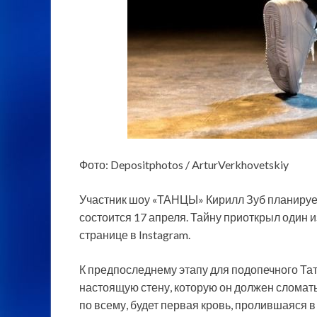
Фото: Depositphotos / ArturVerkhovetskiy
Участник шоу «ТАНЦЫ» Кирилл Зуб планирует
состоится 17 апреля. Тайну приоткрыл один 
странице в Instagram.
К предпоследнему этапу для подопечного Та
настоящую стену, которую он должен сломать
по всему, будет первая кровь, пролившаяся в