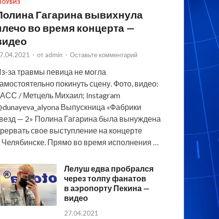
ОУБИЗ
Полина Гагарина вывихнула
плечо во время концерта —
видео
7.04.2021
-
от
admin
-
Оставьте комментарий
з-за травмы певица не могла
амостоятельно покинуть сцену. Фото, видео:
АСС / Метцель Михаил; Instagram
dunayeva_alyona Выпускница «Фабрики
везд — 2» Полина Гагарина была вынуждена
рервать свое выступление на концерте
 Челябинске. Прямо во время исполнения …
Лелуш едва пробрался
через толпу фанатов
в аэропорту Пекина —
видео
27.04.2021