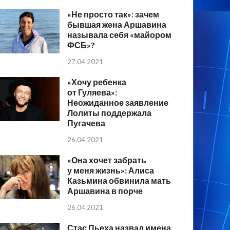
«Не просто так»: зачем
бывшая жена Аршавина
называла себя «майором
ФСБ»?
27.04.2021
«Хочу ребенка
от Гуляева»:
Неожиданное заявление
Лолиты поддержала
Пугачева
26.04.2021
«Она хочет забрать
у меня жизнь»: Алиса
Казьмина обвинила мать
Аршавина в порче
26.04.2021
Стас Пьеха назвал имена