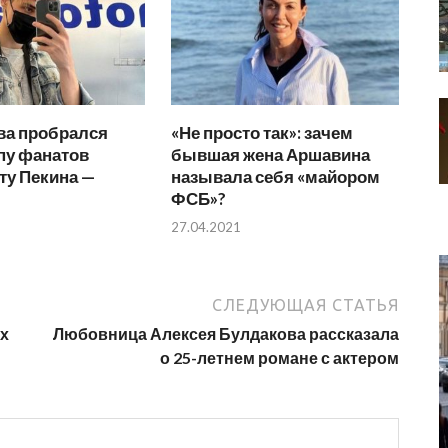
ва пробрался
«Не просто так»: зачем
пу фанатов
бывшая жена Аршавина
ту Пекина —
называла себя «майором
ФСБ»?
27.04.2021
СЛЕДУЮЩАЯ СТАТЬЯ
х
Любовница Алексея Булдакова рассказала
о 25-летнем романе с актером