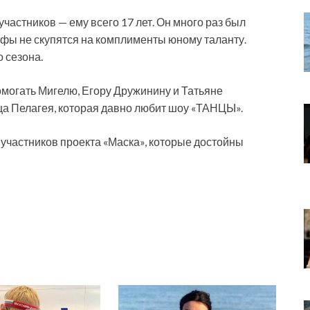
частников — ему всего 17 лет. Он много раз был
афы не скупятся на комплименты юному таланту.
о сезона.
помогать Мигелю, Егору Дружинину и Татьяне
ца Пелагея, которая давно любит шоу «ТАНЦЫ».
и участников проекта «Маска», которые достойны