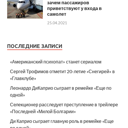
зачем пассажиров
приветствуют у входа в
самолет
25.04.2021
ПОСЛЕДНИЕ ЗАПИСИ
«Американский психопат» станет сериалом
Сергей Трофимов отметит 20-летие «Снегирей» в
«Главклубе»
Леонардо ДиКаприо сыграет в ремейке «Еще по
одной»
Селекционер расследует преступление в трейлере
«Последней «Милой Болгарии»
Ди Каприо сыграет главную роль в ремейке «Еще
по одной»