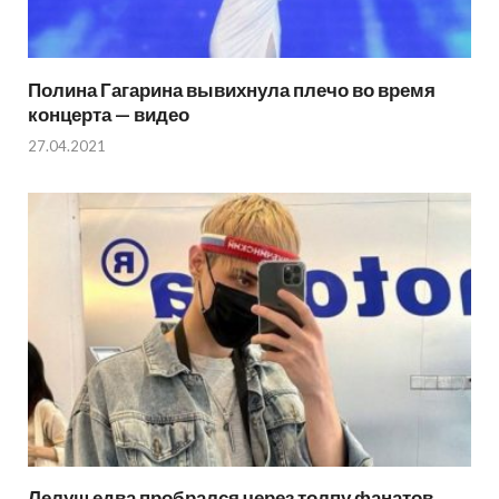
Полина Гагарина вывихнула плечо во время
концерта — видео
27.04.2021
Лелуш едва пробрался через толпу фанатов