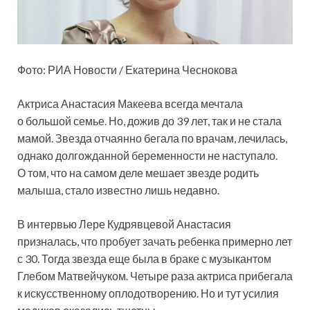
Фото: РИА Новости / Екатерина Чеснокова
Актриса Анастасия Макеева всегда мечтала
о большой семье. Но, дожив до 39 лет, так и не стала
мамой. Звезда отчаянно бегала по врачам, лечилась,
однако долгожданной беременности не наступало.
О том, что на самом деле мешает звезде родить
малыша, стало известно лишь недавно.
В интервью Лере Кудрявцевой Анастасия
призналась, что пробует зачать ребенка примерно лет
с 30. Тогда звезда еще была в браке с музыкантом
Глебом Матвейчуком. Четыре раза актриса прибегала
к искусственному оплодотворению. Но и тут усилия