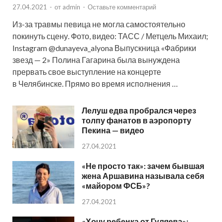
27.04.2021
-
от
admin
-
Оставьте комментарий
Из-за травмы певица не могла самостоятельно
покинуть сцену. Фото, видео: ТАСС / Метцель Михаил;
Instagram @dunayeva_alyona Выпускница «Фабрики
звезд — 2» Полина Гагарина была вынуждена
прервать свое выступление на концерте
в Челябинске. Прямо во время исполнения …
Лелуш едва пробрался через
толпу фанатов в аэропорту
Пекина — видео
27.04.2021
«Не просто так»: зачем бывшая
жена Аршавина называла себя
«майором ФСБ»?
27.04.2021
«Хочу ребенка от Гуляева»: