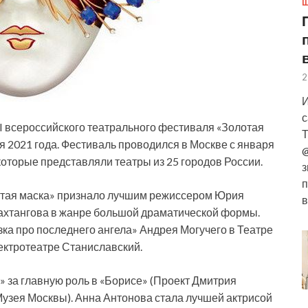
Ш
2
И
с
 всероссийского театрального фестиваля «Золотая
Т
я 2021 года. Фестиваль проводился в Москве с января
@
 которые представляли театры из 25
городов России.
з
п
отая маска» признало лучшим режиссером Юрия
в
 Вахтангова в жанре большой драматической формы.
а про последнего ангела» Андрея Могучего в Театре
ектротеатре Станиславский.
 за главную роль в «Борисе» (Проект Дмитрия
узея Москвы). Анна Антонова стала лучшей актрисой