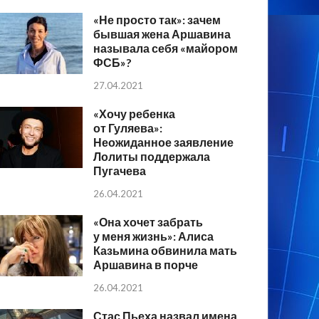
«Не просто так»: зачем
бывшая жена Аршавина
называла себя «майором
ФСБ»?
27.04.2021
«Хочу ребенка
от Гуляева»:
Неожиданное заявление
Лолиты поддержала
Пугачева
26.04.2021
«Она хочет забрать
у меня жизнь»: Алиса
Казьмина обвинила мать
Аршавина в порче
26.04.2021
Стас Пьеха назвал имена