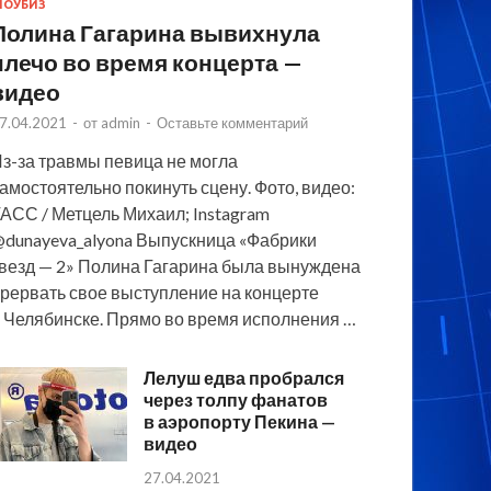
ОУБИЗ
Полина Гагарина вывихнула
плечо во время концерта —
видео
7.04.2021
-
от
admin
-
Оставьте комментарий
з-за травмы певица не могла
амостоятельно покинуть сцену. Фото, видео:
АСС / Метцель Михаил; Instagram
dunayeva_alyona Выпускница «Фабрики
везд — 2» Полина Гагарина была вынуждена
рервать свое выступление на концерте
 Челябинске. Прямо во время исполнения …
Лелуш едва пробрался
через толпу фанатов
в аэропорту Пекина —
видео
27.04.2021