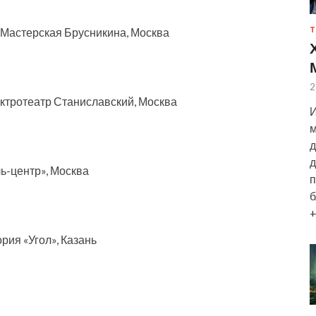
Т
и Мастерская Брусникина, Москва
2
ектротеатр Станиславский, Москва
И
м
д
д
ль-центр», Москва
п
б
+
рия «Угол», Казань