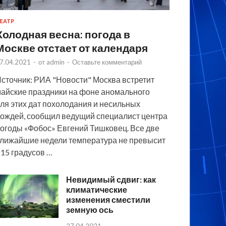
ЕАТР
Холодная весна: погода в
Москве отстает от календаря
7.04.2021
-
от
admin
-
Оставьте комментарий
сточник: РИА "Новости" Москва встретит
айские праздники на фоне аномального
ля этих дат похолодания и несильных
ождей, сообщил ведущий специалист центра
огоды «Фобос» Евгений Тишковец. Все две
лижайшие недели температура не превысит
15 градусов …
Невидимый сдвиг: как
климатические
изменения сместили
земную ось
27.04.2021