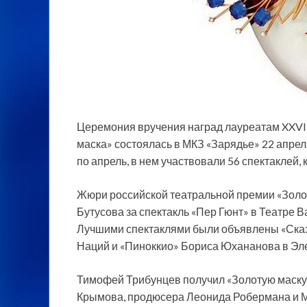
Церемония вручения наград лауреатам XXVII
маска» состоялась в МКЗ «Зарядье» 22 апрел
по апрель, в нем участвовали 56 спектаклей,
Жюри российской театральной премии «Зол
Бутусова за спектакль «Пер Гюнт» в Театре
Лучшими спектаклями были объявлены «Сказк
Наций и «Пиноккио» Бориса Юхананова в Эл
Тимофей Трибунцев получил «Золотую маску»
Крымова, продюсера Леонида Робермана и М