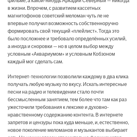
фильме, а какой-нибудь Аркадий Северный — никогда
в жизни. Впрочем, с развитием кассетных
магнитофонов советский меломан чуть ле не
впервые получил возможность собственноручно
формировать свой текущий «плейлист». Тогда это
было посложнее и требовало определённых усилий,
а иногда и сноровки — но в целом выбор между
условным «Аквариумом» и условным Кобзоном
каждый мог сделать сам.
Интернет-технологии позволили каждому в два клика
получать любую музыку по вкусу. Искать интересные
песни на радио и телевидении стало почти
бессмысленным занятием, тем более что там как раз
ужесточили требования к лексике и духовно-
нравственному содержанию контента. В интернете
запретов и цензуры пока куда меньше, и, естественно,
новое поколение меломанов и музыкантов выбирает