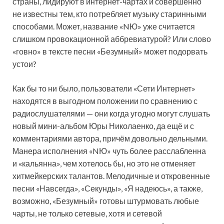
страны, лидируют в интернет-чартах и совершенно
не известны тем, кто потребляет музыку старинными
способами. Может, название «NЮ» уже считается
слишком провокационной аббревиатурой? Или слово
«говно» в тексте песни «Безумный» может подорвать
устои?
Как бы то ни было, пользователи «Сети Интернет»
находятся в выгодном положении по сравнению с
радиослушателями — они когда угодно могут слушать
новый мини-альбом Юры Николаенко, да ещё и с
комментариями автора, причём довольно дельными.
Манера исполнения «NЮ» чуть более расслабленна
и «кальянна», чем хотелось бы, но это не отменяет
хитмейкерских талантов. Мелодичные и откровенные
песни «Навсегда», «Секунды», «Я надеюсь», а также,
возможно, «Безумный» готовы штурмовать любые
чарты, не только сетевые, хотя и сетевой