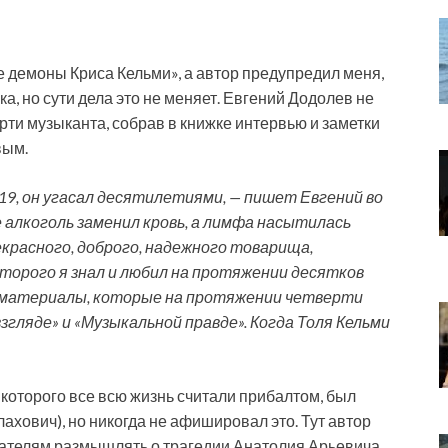
 демоны Криса Кельми», а автор предупредил меня,
а, но сути дела это не меняет. Евгений Додолев не
рти музыканта, собрав в книжке интервью и заметки
вым.
019, он угасал десятилетиями, — пишет Евгений во
 алкоголь заменил кровь, а лимфа насытилась
екрасного, доброго, надежного товарища,
торого я знал и любил на протяжении десятков
л материалы, которые на протяжении четверти
взгляде» и «Музыкальной правде». Когда Толя Кельми
 которого все всю жизнь считали прибалтом, был
ахович), но никогда не афишировал это. Тут автор
тателям размышлять о трагедии Анатолия Арьевича