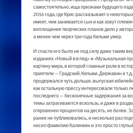
самостоятельно, ища признаки будущего пад
2016 года, где Крис рассказывает о некоторых
имеет, чем занимается сын и как зовут племян
воплощения творческих планов дело у автора
а менее чем через три года Кельми умер.
И спасти его было не под силу даже таким в
изданиях «Новый взгляд» и «Музыкальная п
картину мира, в которой главные роли в исто
приятели — Градский, Кельми, Державин и т.
продержался чуть дольше, выпуская юбилейн
как остальную прессу интересовали только л
последнего — бесконечные задержания за во
темы затрагиваются вскользь, и даже в раздел
откровенен процентов на десять, не более. З
ранее не публиковались, и несколько раз под
носил фамилию Калинкин и это просто глупый