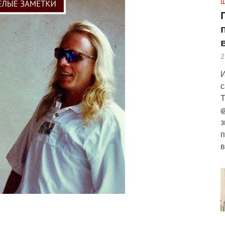
Ш
2
И
с
Т
@
з
п
в