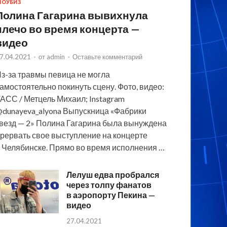
ОУБИЗ
Полина Гагарина вывихнула
плечо во время концерта —
видео
7.04.2021
-
от
admin
-
Оставьте комментарий
з-за травмы певица не могла
амостоятельно покинуть сцену. Фото, видео:
АСС / Метцель Михаил; Instagram
dunayeva_alyona Выпускница «Фабрики
везд — 2» Полина Гагарина была вынуждена
рервать свое выступление на концерте
 Челябинске. Прямо во время исполнения …
Лелуш едва пробрался
через толпу фанатов
в аэропорту Пекина —
видео
27.04.2021