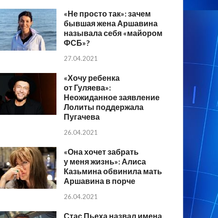
«Не просто так»: зачем
бывшая жена Аршавина
называла себя «майором
ФСБ»?
27.04.2021
«Хочу ребенка
от Гуляева»:
Неожиданное заявление
Лолиты поддержала
Пугачева
26.04.2021
«Она хочет забрать
у меня жизнь»: Алиса
Казьмина обвинила мать
Аршавина в порче
26.04.2021
Стас Пьеха назвал имена