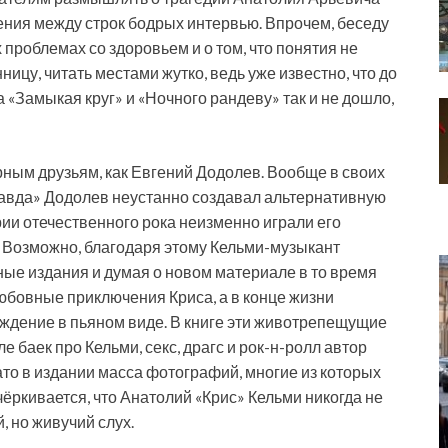
ения между строк бодрых интервью. Впрочем, беседу
 проблемах со здоровьем и о том, что понятия не
ницу, читать местами жутко, ведь уже известно, что до
 «Замыкая круг» и «Ночного рандеву» так и не дошло,
ерным друзьям, как Евгений Додолев. Вообще в своих
равда» Додолев неустанно создавал альтернативную
рии отечественного рока неизменно играли его
д. Возможно, благодаря этому Кельми-музыкант
ые издания и думая о новом материале в то время
юбовные приключения Криса, а в конце жизни
ждение в пьяном виде. В книге эти животрепещущие
е баек про Кельми, секс, драгс и рок-н-ролл автор
ато в издании масса фотографий, многие из которых
чёркивается, что Анатолий «Крис» Кельми никогда не
, но живучий слух.