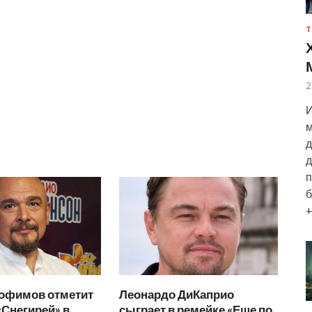
Т
2
И
м
д
д
п
б
+
рофимов отметит
Леонардо ДиКаприо
«Снегирей» в
сыграет в ремейке «Еще по