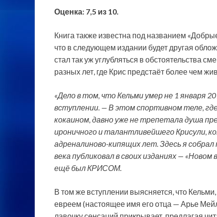
Оценка: 7,5 из 10.
Книга также известна под названием «Добрые
что в следующем издании будет другая обложк
стал так уж углубляться в
обстоятельства сме
разных лет, где Крис предстаёт более чем жи
«Дело в том, что Кельми умер не 1 января 2
вступлении. — В этом спортивном теле, где
кокаином, давно уже не трепетала душа пр
ироничного и талантливейшего Крисули, ко
адреналиново-кипящих лет. Здесь я собра
века публиковал в своих изданиях — «Новом 
ещё был КРИСОМ.
В том же вступлении выясняется, что Кельми,
евреем (настоящее имя его отца — Арье Мейл
лавочку сенсаций прикрывает, предлагая чи