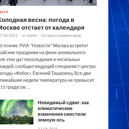
ЕАТР
Холодная весна: погода в
Москве отстает от календаря
7.04.2021
-
от
admin
-
Оставьте комментарий
сточник: РИА "Новости" Москва встретит
айские праздники на фоне аномального
ля этих дат похолодания и несильных
ождей, сообщил ведущий специалист центра
огоды «Фобос» Евгений Тишковец. Все две
лижайшие недели температура не превысит
15 градусов …
Невидимый сдвиг: как
климатические
изменения сместили
земную ось
27.04.2021