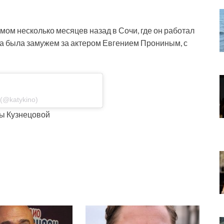
ом несколько месяцев назад в Сочи, где он работал
на была замужем за актером Евгением Прониным, с
(@katykino)
ны Кузнецовой