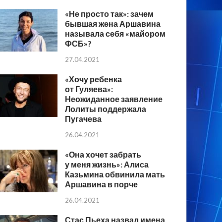
«Не просто так»: зачем
бывшая жена Аршавина
называла себя «майором
ФСБ»?
27.04.2021
«Хочу ребенка
от Гуляева»:
Неожиданное заявление
Лолиты поддержала
Пугачева
26.04.2021
«Она хочет забрать
у меня жизнь»: Алиса
Казьмина обвинила мать
Аршавина в порче
26.04.2021
Стас Пьеха назвал имена