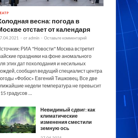
ЕАТР
Холодная весна: погода в
Москве отстает от календаря
7.04.2021
-
от
admin
-
Оставьте комментарий
сточник: РИА "Новости" Москва встретит
айские праздники на фоне аномального
ля этих дат похолодания и несильных
ождей, сообщил ведущий специалист центра
огоды «Фобос» Евгений Тишковец. Все две
лижайшие недели температура не превысит
15 градусов …
Невидимый сдвиг: как
климатические
изменения сместили
земную ось
27.04.2021