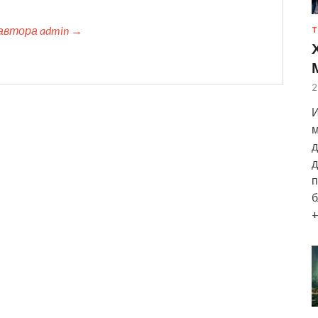
автора admin →
Т
2
И
м
д
д
п
б
+