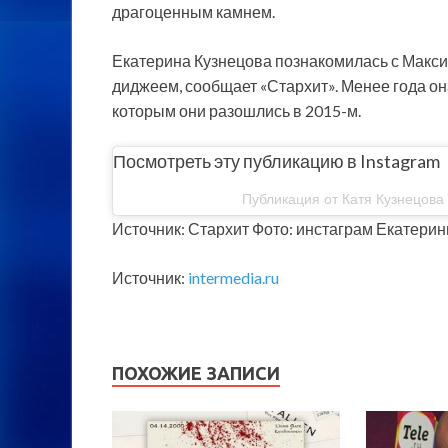
драгоценным камнем.
Екатерина Кузнецова познакомилась с Максим
диджеем, сообщает «Стархит». Менее года о
которым они разошлись в 2015-м.
Посмотреть эту публикацию в Instagram
Публикация от Катя Кузнецова 
Источник: Стархит Фото: инстаграм Екатери
Источник:
intermedia.ru
ПОХОЖИЕ ЗАПИСИ