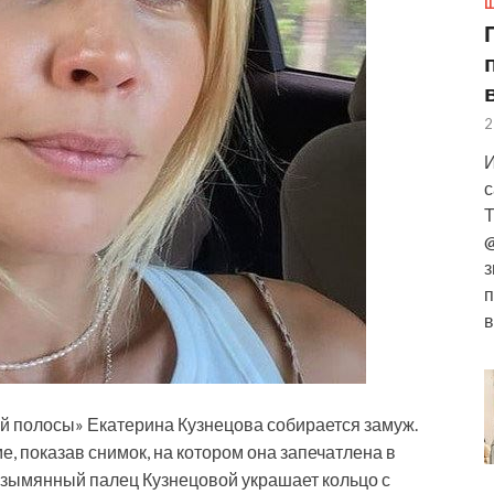
Ш
2
И
с
Т
@
з
п
в
й полосы» Екатерина Кузнецова собирается замуж.
, показав снимок, на котором она запечатлена в
езымянный палец Кузнецовой украшает
кольцо с