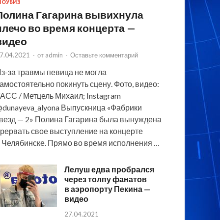
ОУБИЗ
Полина Гагарина вывихнула
плечо во время концерта —
видео
7.04.2021
-
от
admin
-
Оставьте комментарий
з-за травмы певица не могла
амостоятельно покинуть сцену. Фото, видео:
АСС / Метцель Михаил; Instagram
dunayeva_alyona Выпускница «Фабрики
везд — 2» Полина Гагарина была вынуждена
рервать свое выступление на концерте
 Челябинске. Прямо во время исполнения …
Лелуш едва пробрался
через толпу фанатов
в аэропорту Пекина —
видео
27.04.2021