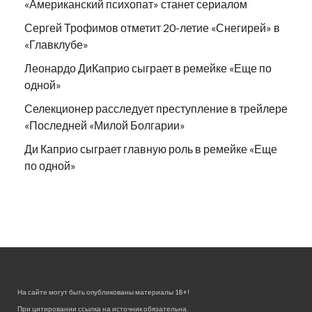
«Американский психопат» станет сериалом
Сергей Трофимов отметит 20-летие «Снегирей» в
«Главклубе»
Леонардо ДиКаприо сыграет в ремейке «Еще по
одной»
Селекционер расследует преступление в трейлере
«Последней «Милой Болгарии»
Ди Каприо сыграет главную роль в ремейке «Еще
по одной»
На сайте могут быть опубликованы материалы 18+!
При цитировании ссылка на источник обязательна.