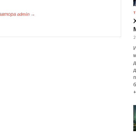
Т
автора admin →
2
И
м
д
д
п
б
+