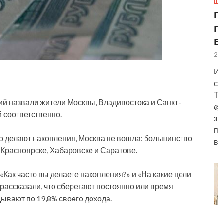
Ш
2
И
с
Т
 назвали жители Москвы, Владивостока и Санкт-
@
ей соответственно.
з
п
его делают накопления, Москва не вошла: большинство
в
 Красноярске, Хабаровске и Саратове.
«Как часто вы делаете накопления?» и «На какие цели
рассказали, что сберегают постоянно или время
дывают по 19,8% своего дохода.