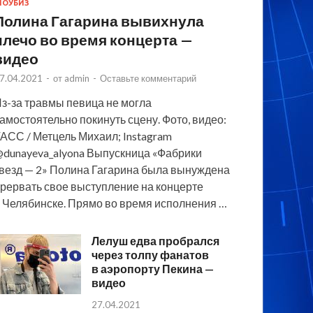
ОУБИЗ
Полина Гагарина вывихнула
плечо во время концерта —
видео
7.04.2021
-
от
admin
-
Оставьте комментарий
з-за травмы певица не могла
амостоятельно покинуть сцену. Фото, видео:
АСС / Метцель Михаил; Instagram
dunayeva_alyona Выпускница «Фабрики
везд — 2» Полина Гагарина была вынуждена
рервать свое выступление на концерте
 Челябинске. Прямо во время исполнения …
Лелуш едва пробрался
через толпу фанатов
в аэропорту Пекина —
видео
27.04.2021