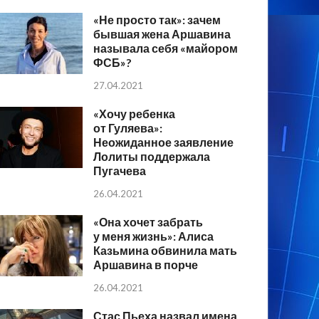
«Не просто так»: зачем
бывшая жена Аршавина
называла себя «майором
ФСБ»?
27.04.2021
«Хочу ребенка
от Гуляева»:
Неожиданное заявление
Лолиты поддержала
Пугачева
26.04.2021
«Она хочет забрать
у меня жизнь»: Алиса
Казьмина обвинила мать
Аршавина в порче
26.04.2021
Стас Пьеха назвал имена