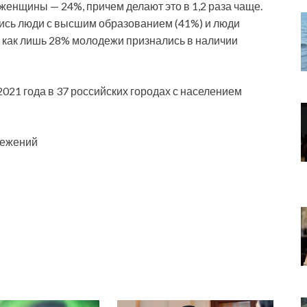
енщины — 24%, причем делают это в 1,2 раза чаще.
ись люди с высшим образованием (41%) и люди
я как лишь 28% молодежи признались в наличии
021 года в 37 российских городах с населением