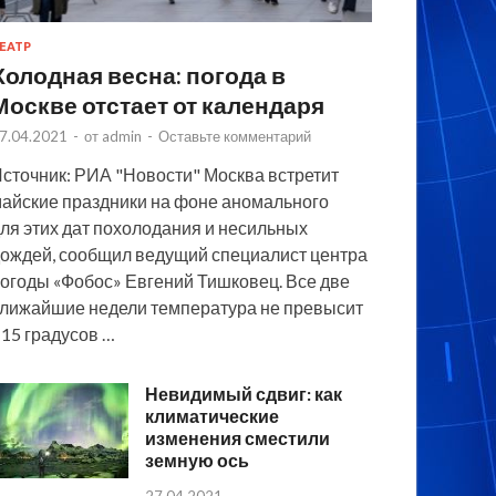
ЕАТР
Холодная весна: погода в
Москве отстает от календаря
7.04.2021
-
от
admin
-
Оставьте комментарий
сточник: РИА "Новости" Москва встретит
айские праздники на фоне аномального
ля этих дат похолодания и несильных
ождей, сообщил ведущий специалист центра
огоды «Фобос» Евгений Тишковец. Все две
лижайшие недели температура не превысит
15 градусов …
Невидимый сдвиг: как
климатические
изменения сместили
земную ось
27.04.2021