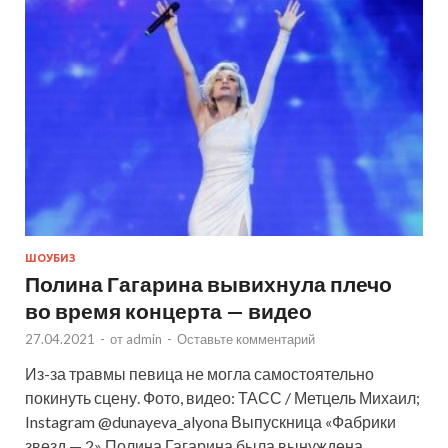
ШОУБИЗ
Полина Гагарина вывихнула плечо
во время концерта — видео
27.04.2021
-
от
admin
-
Оставьте комментарий
Из-за травмы певица не могла самостоятельно
покинуть сцену. Фото, видео: ТАСС / Метцель Михаил;
Instagram @dunayeva_alyona Выпускница «Фабрики
звезд — 2» Полина Гагарина была вынуждена