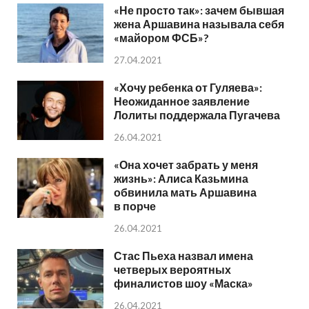
«Не просто так»: зачем бывшая
жена Аршавина называла себя
«майором ФСБ»?
27.04.2021
«Хочу ребенка от Гуляева»:
Неожиданное заявление
Лолиты поддержала Пугачева
26.04.2021
«Она хочет забрать у меня
жизнь»: Алиса Казьмина
обвинила мать Аршавина
в порче
26.04.2021
Стас Пьеха назвал имена
четверых вероятных
финалистов шоу «Маска»
26.04.2021