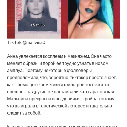
TikTok @mallvina0
Анна увлекается косплеем и макияжем. Она часто
меняет образы и порой ее трудно узнать в новом
амплуа. Поэтому некоторые фолловеры
предположили, что, вероятно, тиктокер просто знает,
как с помощью косметики и фильтров «освежить»
внешность. Другие же настаивали, что саратовская
Мальвина прекрасна и по-девичьи стройна, потому
что выиграла в генетической лотерее и тщательно
следит за собой.
К слову, сегодня уже не модно молодиться и скрывать