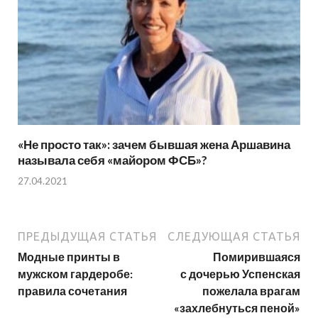
«Не просто так»: зачем бывшая жена Аршавина
называла себя «майором ФСБ»?
27.04.2021
ПРЕДЫДУЩАЯ СТАТЬЯ
СЛЕДУЮЩАЯ СТАТЬЯ
Модные принты в
Помирившаяся
мужском гардеробе:
с дочерью Успенская
правила сочетания
пожелала врагам
«захлебнуться пеной»