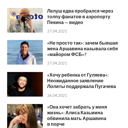
Лелуш едва пробрался через
толпу фанатов в аэропорту
Пекина — видео
27.04.2021
«Не просто так»: зачем бывшая
жена Аршавина называла себя
«майором ФСБ»?
27.04.2021
«Хочу ребенка от Гуляева»:
Неожиданное заявление
Лолиты поддержала Пугачева
26.04.2021
«Она хочет забрать у меня
жизнь»: Алиса Казьмина
обвинила мать Аршавина
в порче