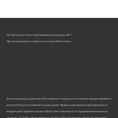
На сайте могут быть опубликованы материалы 18+!
При цитировании ссылка на источник обязательна.
Все материалы на данном сайте взяты из открытых источников и предоставляются
исключительно в ознакомительных целях. Права на материалы принадлежат их
владельцам. Администрация сайта ответственности за содержание материала
не несет. Если Вы обнаружили на нашем сайте материалы, которые нарушают