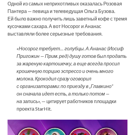
Одной из самых неприхотливых оказалась Розовая
Пантера — певица и телеведущая Ольга Бузова.
Ей было важно получить лишь заветный кофе с тремя
кусочками сахара. А вот Носорог и Ананас
выставляли более серьезные требования.
«Носорог требует… голубцы. А Ананас (Иосиф
Пригожин — Прим. ред) душу готов был продать
за жареную картошечку, а еще всегда просил
крошечную порцию эспрессо и очень много
молока. Крокодил сразу оговорил
с организаторами: по приезду в „Главкино“
он сначала идет есть, а только потом —
на запись»,
— цитирует работников площадки
проекта StarHit.