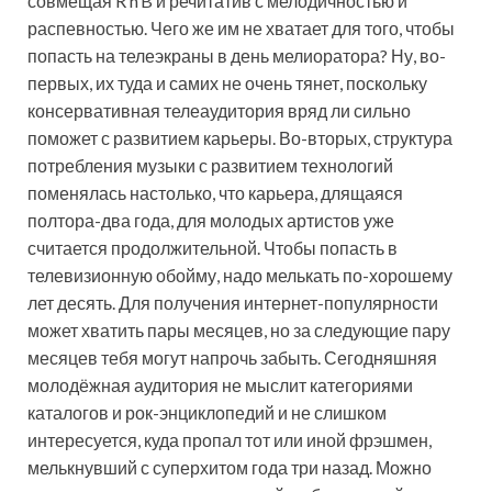
совмещая R’n’B и речитатив с мелодичностью и
распевностью. Чего же им не хватает для того, чтобы
попасть на телеэкраны в день мелиоратора? Ну, во-
первых, их туда и самих не очень тянет, поскольку
консервативная телеаудитория вряд ли сильно
поможет с развитием карьеры. Во-вторых, структура
потребления музыки с развитием технологий
поменялась настолько, что карьера, длящаяся
полтора-два года, для молодых артистов уже
считается продолжительной. Чтобы попасть в
телевизионную обойму, надо мелькать по-хорошему
лет десять. Для получения интернет-популярности
может хватить пары месяцев, но за следующие пару
месяцев тебя могут напрочь забыть. Сегодняшняя
молодёжная аудитория не мыслит категориями
каталогов и рок-энциклопедий и не слишком
интересуется, куда пропал тот или иной фрэшмен,
мелькнувший с суперхитом года три назад. Можно