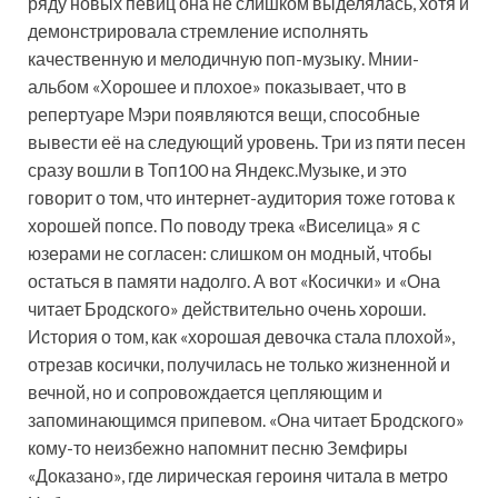
ряду новых певиц она не слишком выделялась, хотя и
демонстрировала стремление исполнять
качественную и мелодичную поп-музыку. Мнии-
альбом «Хорошее и плохое» показывает, что в
репертуаре Мэри появляются вещи, способные
вывести её на следующий уровень. Три из пяти песен
сразу вошли в Топ100 на Яндекс.Музыке, и это
говорит о том, что интернет-аудитория тоже готова к
хорошей попсе. По поводу трека «Виселица» я с
юзерами не согласен: слишком он модный, чтобы
остаться в памяти надолго. А вот «Косички» и «Она
читает Бродского» действительно очень хороши.
История о том, как «хорошая девочка стала плохой»,
отрезав косички, получилась не только жизненной и
вечной, но и сопровождается цепляющим и
запоминающимся припевом. «Она читает Бродского»
кому-то неизбежно напомнит песню Земфиры
«Доказано», где лирическая героиня читала в метро