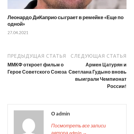
Леонардо ДиКаприо сыграет в ремейке «Еще по
одной»
27.04.2021
ПРЕДЫДУЩАЯ СТАТЬЯ
СЛЕДУЮЩАЯ СТАТЬЯ
ММКФ откроет фильм о
Армен Цатурян и
Герое Советского Союза
Светлана Гудыно вновь
выиграли Чемпионат
России!
О admin
Посмотреть все записи
автора admin →