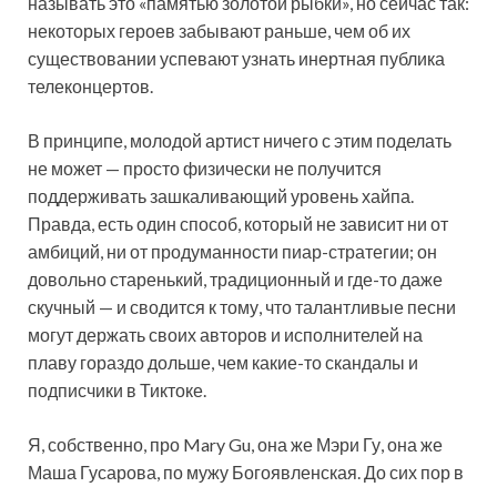
называть это «памятью золотой рыбки», но сейчас так:
некоторых героев забывают раньше, чем об их
существовании успевают узнать инертная публика
телеконцертов.
В принципе, молодой артист ничего с этим поделать
не может — просто физически не получится
поддерживать зашкаливающий уровень хайпа.
Правда, есть один способ, который не зависит ни от
амбиций, ни от продуманности пиар-стратегии; он
довольно старенький, традиционный и где-то даже
скучный — и сводится к тому, что талантливые песни
могут держать своих авторов и исполнителей на
плаву гораздо дольше, чем какие-то скандалы и
подписчики в Тиктоке.
Я, собственно, про Mary Gu, она же Мэри Гу, она же
Маша Гусарова, по мужу Богоявленская. До сих пор в