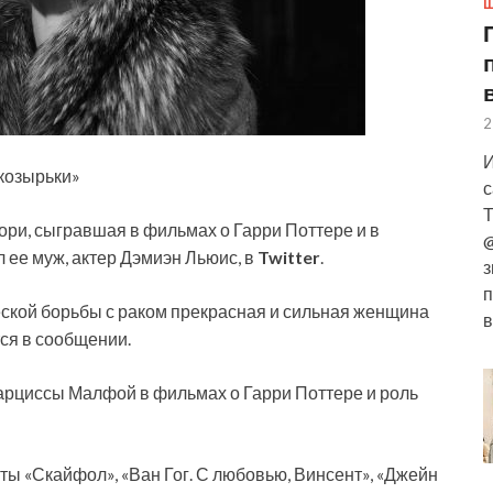
Ш
2
И
 козырьки»
с
Т
ори, сыгравшая в фильмах о Гарри Поттере и в
@
 ее муж, актер Дэмиэн Льюис, в
Twitter
.
з
п
ческой борьбы с раком прекрасная и сильная женщина
в
ся в сообщении.
Нарциссы Малфой в фильмах о Гарри Поттере и роль
ты «Скайфол», «Ван Гог. С любовью, Винсент», «Джейн