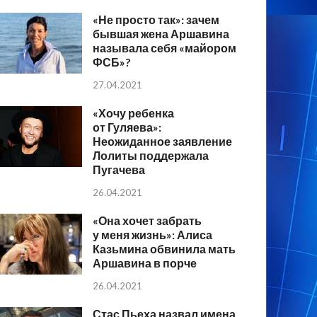
«Не просто так»: зачем
бывшая жена Аршавина
называла себя «майором
ФСБ»?
27.04.2021
«Хочу ребенка
от Гуляева»:
Неожиданное заявление
Лолиты поддержала
Пугачева
26.04.2021
«Она хочет забрать
у меня жизнь»: Алиса
Казьмина обвинила мать
Аршавина в порче
26.04.2021
Стас Пьеха назвал имена