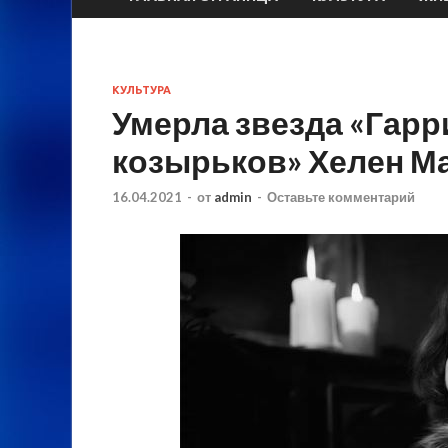
КУЛЬТУРА
Умерла звезда «Гарр
козырьков» Хелен М
16.04.2021
-
от
admin
-
Оставьте комментарий