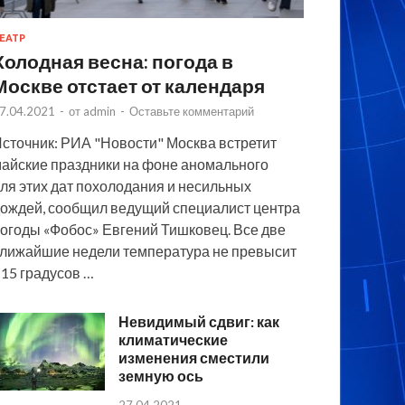
ЕАТР
Холодная весна: погода в
Москве отстает от календаря
7.04.2021
-
от
admin
-
Оставьте комментарий
сточник: РИА "Новости" Москва встретит
айские праздники на фоне аномального
ля этих дат похолодания и несильных
ождей, сообщил ведущий специалист центра
огоды «Фобос» Евгений Тишковец. Все две
лижайшие недели температура не превысит
15 градусов …
Невидимый сдвиг: как
климатические
изменения сместили
земную ось
27.04.2021