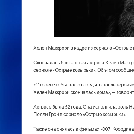
Хелен Маккрори в кадре из сериала «Острые
Скончалась британская актриса Хелен Маккр
сериале «Острые козырьки». Об этом сообщил
«С горем я объявляю о том, что после герои
Хелен Маккрори скончалась дома», — говорит
Актрисе была 52 года. Она исполнила роль 
Полли Грэй в сериале «Острые козырьки».
Также она снялась в фильмах «007: Координа