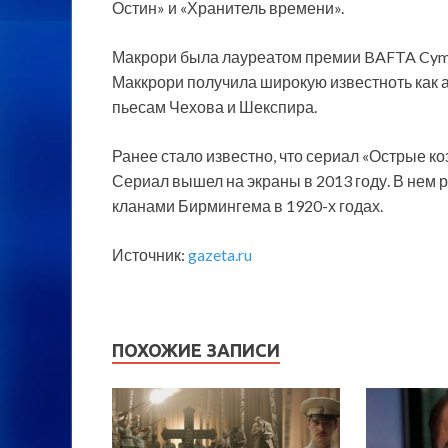
Остин» и «Хранитель времени».
Макрори была лауреатом премии BAFTA Cym
Маккрори получила широкую известноть как а
пьесам Чехова и Шекспира.
Ранее стало известно, что сериал «Острые к
Сериал вышел на экраны в 2013 году. В нем
кланами Бирмингема в 1920-х годах.
Источник:
gazeta.ru
ПОХОЖИЕ ЗАПИСИ