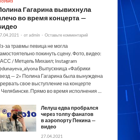
ОУБИЗ
Полина Гагарина вывихнула
плечо во время концерта —
видео
7.04.2021
-
от
admin
-
Оставьте комментарий
з-за травмы певица не могла
амостоятельно покинуть сцену. Фото, видео:
АСС / Метцель Михаил; Instagram
dunayeva_alyona Выпускница «Фабрики
везд — 2» Полина Гагарина была вынуждена
рервать свое выступление на концерте
 Челябинске. Прямо во время исполнения …
Лелуш едва пробрался
через толпу фанатов
в аэропорту Пекина —
видео
27.04.2021