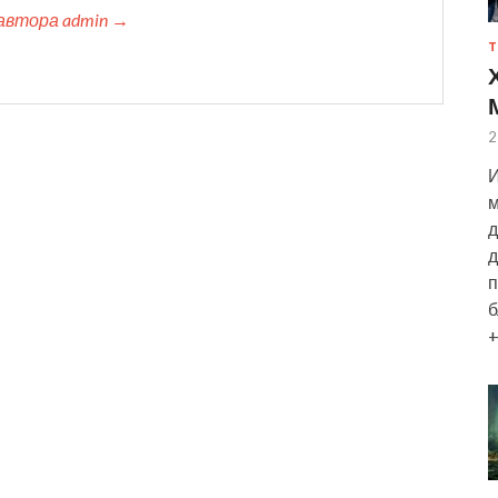
автора admin →
Т
2
И
м
д
д
п
б
+