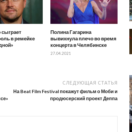
 сыграет
Полина Гагарина
оль в ремейке
вывихнула плечо во время
дной»
концерта в Челябинске
27.04.2021
СЛЕДУЮЩАЯ СТАТЬЯ
На Beat Film Festival покажут фильм о Моби и
нсе»
продюсерский проект Деппа