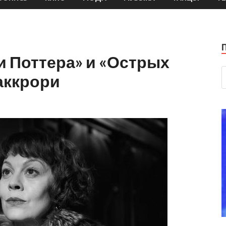
и Поттера» и «Острых
аккрори