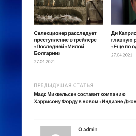
Селекционер расследует
Ди Каприо
преступление в трейлере
главную р
«Последней «Милой
«Еще по о
Болгарии»
27.04.2021
27.04.2021
ПРЕДЫДУЩАЯ СТАТЬЯ
Мадс Миккельсен составит компанию
Харрисону Форду в новом «Индиане Джо
О admin