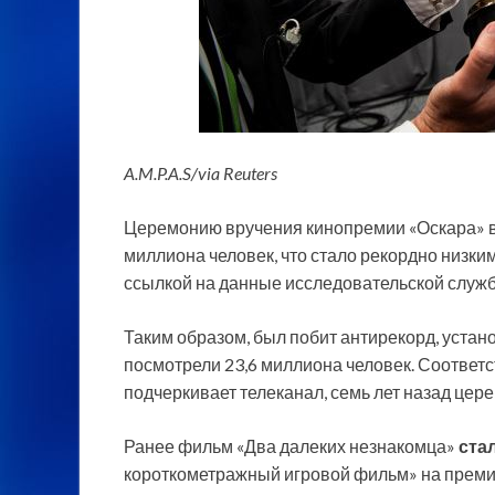
A.M.P.A.S/via Reuters
Церемонию вручения кинопремии «Оскара» в 
миллиона человек, что стало рекордно низки
ссылкой на данные исследовательской службы
Таким образом, был побит антирекорд, устан
посмотрели 23,6 миллиона человек. Соответс
подчеркивает телеканал, семь лет назад цер
Ранее фильм «Два далеких незнакомца»
ста
короткометражный игровой фильм» на преми