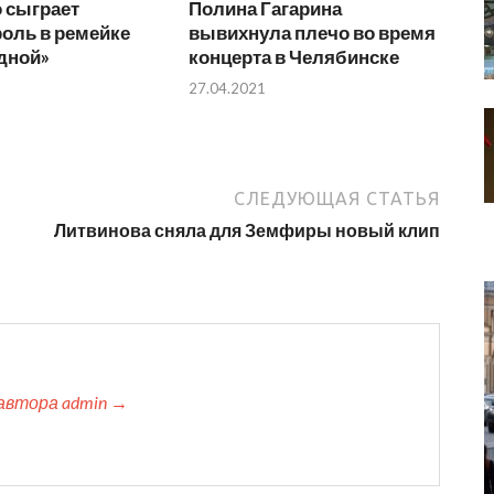
 сыграет
Полина Гагарина
оль в ремейке
вывихнула плечо во время
дной»
концерта в Челябинске
27.04.2021
СЛЕДУЮЩАЯ СТАТЬЯ
Литвинова сняла для Земфиры новый клип
автора admin →