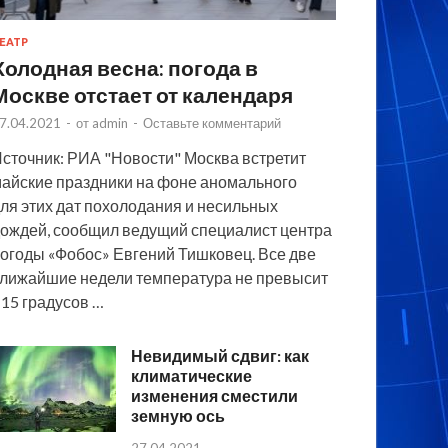
ЕАТР
Холодная весна: погода в
Москве отстает от календаря
7.04.2021
-
от
admin
-
Оставьте комментарий
сточник: РИА "Новости" Москва встретит
айские праздники на фоне аномального
ля этих дат похолодания и несильных
ождей, сообщил ведущий специалист центра
огоды «Фобос» Евгений Тишковец. Все две
лижайшие недели температура не превысит
15 градусов …
Невидимый сдвиг: как
климатические
изменения сместили
земную ось
27.04.2021