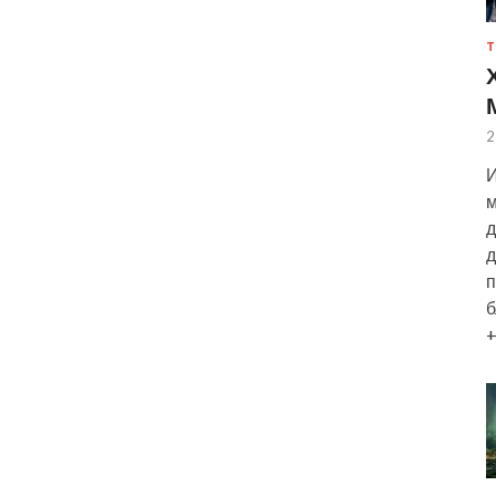
Т
2
И
м
д
д
п
б
+