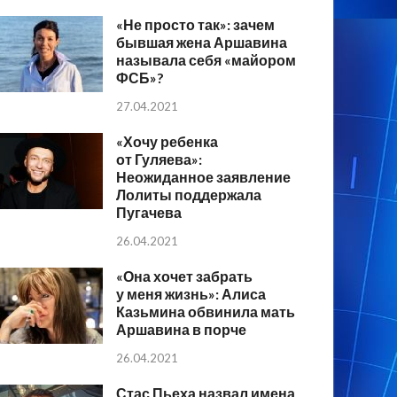
«Не просто так»: зачем
бывшая жена Аршавина
называла себя «майором
ФСБ»?
27.04.2021
«Хочу ребенка
от Гуляева»:
Неожиданное заявление
Лолиты поддержала
Пугачева
26.04.2021
«Она хочет забрать
у меня жизнь»: Алиса
Казьмина обвинила мать
Аршавина в порче
26.04.2021
Стас Пьеха назвал имена