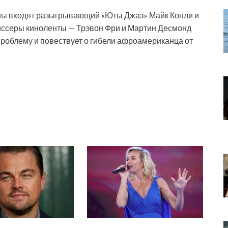
ны входят разыгрывающий «Юты Джаз» Майк Конли и
иссеры киноленты — Трэвон Фри и Мартин Десмонд
роблему и повествует о гибели афроамериканца от