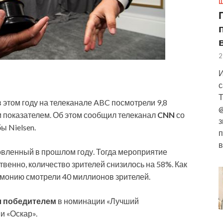
Ш
2
И
с
Т
этом году на телеканале ABC посмотрели 9,8
@
м показателем. Об этом сообщил телеканал
CNN
со
з
 Nielsen.
п
в
овленный в прошлом году. Тогда мероприятие
твенно, количество зрителей снизилось на 58%. Как
емонию смотрели 40 миллионов зрителей.
л победителем
в номинации «Лучший
и «Оскар».