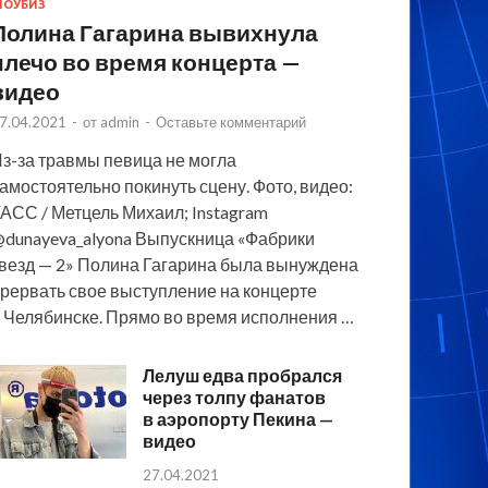
ОУБИЗ
Полина Гагарина вывихнула
плечо во время концерта —
видео
7.04.2021
-
от
admin
-
Оставьте комментарий
з-за травмы певица не могла
амостоятельно покинуть сцену. Фото, видео:
АСС / Метцель Михаил; Instagram
dunayeva_alyona Выпускница «Фабрики
везд — 2» Полина Гагарина была вынуждена
рервать свое выступление на концерте
 Челябинске. Прямо во время исполнения …
Лелуш едва пробрался
через толпу фанатов
в аэропорту Пекина —
видео
27.04.2021