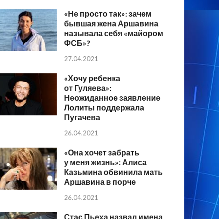
«Не просто так»: зачем
бывшая жена Аршавина
называла себя «майором
ФСБ»?
27.04.2021
«Хочу ребенка
от Гуляева»:
Неожиданное заявление
Лолиты поддержала
Пугачева
26.04.2021
«Она хочет забрать
у меня жизнь»: Алиса
Казьмина обвинила мать
Аршавина в порче
26.04.2021
Стас Пьеха назвал имена