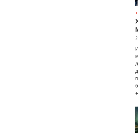
Т
2
И
м
д
д
п
б
+