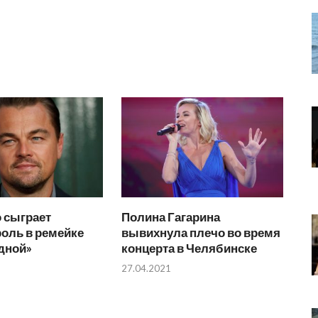
 сыграет
Полина Гагарина
оль в ремейке
вывихнула плечо во время
дной»
концерта в Челябинске
27.04.2021