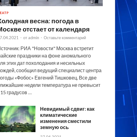
ЕАТР
Холодная весна: погода в
Москве отстает от календаря
7.04.2021
-
от
admin
-
Оставьте комментарий
сточник: РИА "Новости" Москва встретит
айские праздники на фоне аномального
ля этих дат похолодания и несильных
ождей, сообщил ведущий специалист центра
огоды «Фобос» Евгений Тишковец. Все две
лижайшие недели температура не превысит
15 градусов …
Невидимый сдвиг: как
климатические
изменения сместили
земную ось
27.04.2021