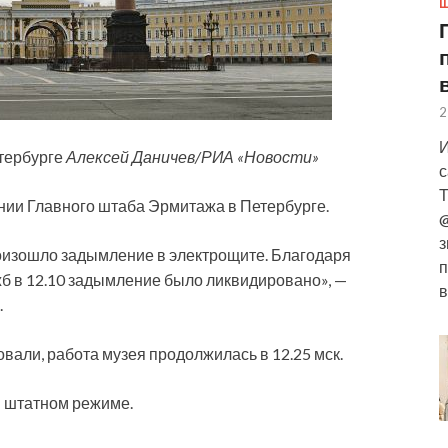
Ш
2
И
тербурге
Алексей Даничев/РИА «Новости»
с
Т
нии Главного штаба Эрмитажа в Петербурге.
@
з
роизошло задымление в электрощите. Благодаря
п
б в 12.10 задымление было ликвидировано», —
в
.
вали, работа музея продолжилась в 12.25 мск.
в штатном режиме.