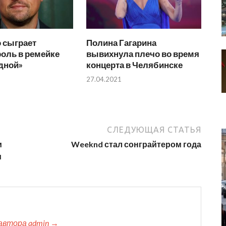
 сыграет
Полина Гагарина
оль в ремейке
вывихнула плечо во время
дной»
концерта в Челябинске
27.04.2021
СЛЕДУЮЩАЯ СТАТЬЯ
и
Weeknd стал сонграйтером года
и
автора admin →