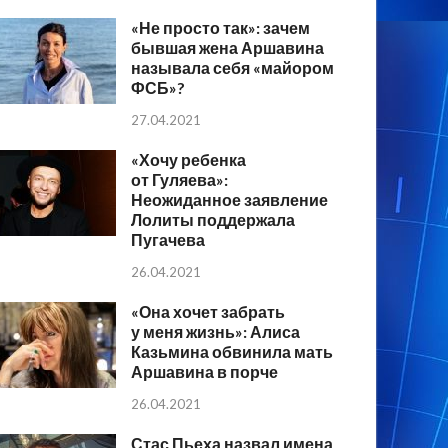
«Не просто так»: зачем
бывшая жена Аршавина
называла себя «майором
ФСБ»?
27.04.2021
«Хочу ребенка
от Гуляева»:
Неожиданное заявление
Лолиты поддержала
Пугачева
26.04.2021
«Она хочет забрать
у меня жизнь»: Алиса
Казьмина обвинила мать
Аршавина в порче
26.04.2021
Стас Пьеха назвал имена