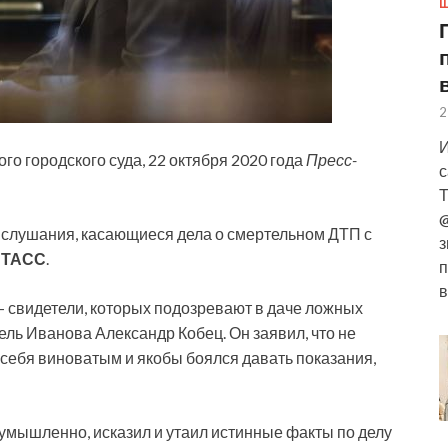
Ш
2
И
о городского суда, 22 октября 2020 года
Пресс-
с
Т
@
 слушания, касающиеся дела о смертельном ДТП с
з
т
ТАСС
.
п
в
— свидетели, которых подозревают в даче ложных
тель Иванова Александр Кобец. Он заявил, что не
 себя виноватым и якобы боялся давать показания,
умышленно, исказил и утаил истинные факты по делу