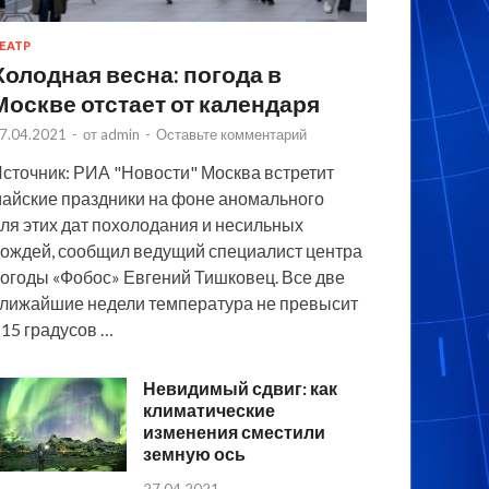
ЕАТР
Холодная весна: погода в
Москве отстает от календаря
7.04.2021
-
от
admin
-
Оставьте комментарий
сточник: РИА "Новости" Москва встретит
айские праздники на фоне аномального
ля этих дат похолодания и несильных
ождей, сообщил ведущий специалист центра
огоды «Фобос» Евгений Тишковец. Все две
лижайшие недели температура не превысит
15 градусов …
Невидимый сдвиг: как
климатические
изменения сместили
земную ось
27.04.2021