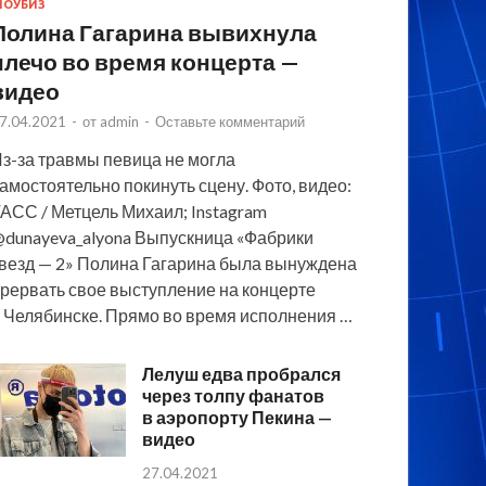
ОУБИЗ
Полина Гагарина вывихнула
плечо во время концерта —
видео
7.04.2021
-
от
admin
-
Оставьте комментарий
з-за травмы певица не могла
амостоятельно покинуть сцену. Фото, видео:
АСС / Метцель Михаил; Instagram
dunayeva_alyona Выпускница «Фабрики
везд — 2» Полина Гагарина была вынуждена
рервать свое выступление на концерте
 Челябинске. Прямо во время исполнения …
Лелуш едва пробрался
через толпу фанатов
в аэропорту Пекина —
видео
27.04.2021