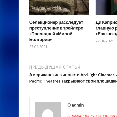
Селекционер расследует
Ди Каприо
преступление в трейлере
главную р
«Последней «Милой
«Еще по о
Болгарии»
27.04.2021
27.04.2021
ПРЕДЫДУЩАЯ СТАТЬЯ
Американские киносети ArcLight Cinemas 
Pacific Theatres закрывают свои площадк
О admin
Посмотреть все записи 