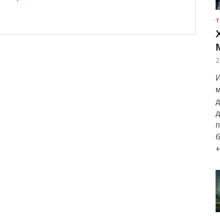
Т
2
И
м
д
д
п
б
+