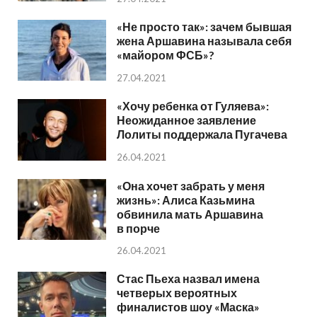
«Не просто так»: зачем бывшая
жена Аршавина называла себя
«майором ФСБ»?
27.04.2021
«Хочу ребенка от Гуляева»:
Неожиданное заявление
Лолиты поддержала Пугачева
26.04.2021
«Она хочет забрать у меня
жизнь»: Алиса Казьмина
обвинила мать Аршавина
в порче
26.04.2021
Стас Пьеха назвал имена
четверых вероятных
финалистов шоу «Маска»