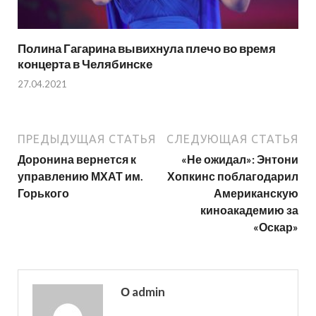
Полина Гагарина вывихнула плечо во время
концерта в Челябинске
27.04.2021
ПРЕДЫДУЩАЯ СТАТЬЯ
СЛЕДУЮЩАЯ СТАТЬЯ
Доронина вернется к
«Не ожидал»: Энтони
управлению МХАТ им.
Хопкинс поблагодарил
Горького
Американскую
киноакадемию за
«Оскар»
О admin