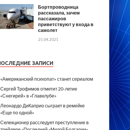
Бортпроводница
рассказала, зачем
пассажиров
приветствуют у входа в
самолет
25.04.2021
ПОСЛЕДНИЕ ЗАПИСИ
«Американский психопат» станет сериалом
Сергей Трофимов отметит 20-летие
«Снегирей» в «Главклубе»
Леонардо ДиКаприо сыграет в ремейке
«Еще по одной»
Селекционер расследует преступление в
трейлере «Последней «Милой Болгарии»