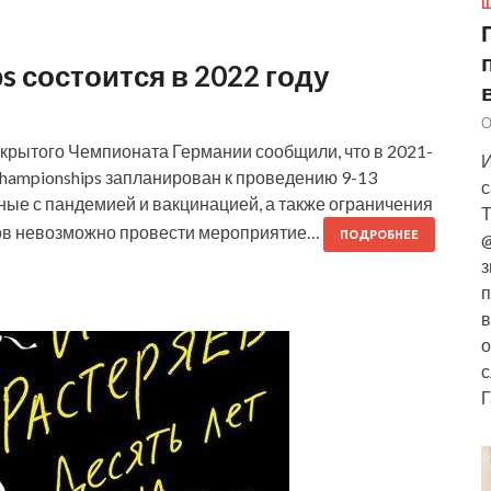
Ш
s состоится в 2022 году
О
крытого Чемпионата Германии сообщили, что в 2021-
И
Championships запланирован к проведению 9-13
с
нные с пандемией и вакцинацией, а также ограничения
Т
ров невозможно провести мероприятие…
ПОДРОБНЕЕ
@
з
п
в
о
с
Г