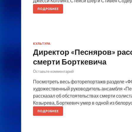
Джесси Коллинз, Стейси Шер и Стивен Содер
ПОДРОБНЕЕ
КУЛЬТУРА
Директор «Песняров» рас
смерти Борткевича
Оставьте комментарий
Посмотреть весь фоторепортажв разделе «ФОТ
художественный руководитель ансамбля «Пе
рассказал об обстоятельствах смерти солист
Козырева, Борткевич умер в одной из белорус
ПОДРОБНЕЕ