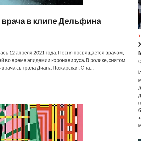
 врача в клипе Дельфина
Т
сь 12 апреля 2021 года. Песня посвящается врачам,
й во время эпидемии коронавируса. В ролике, снятом
О
 врача сыграла Диана Пожарская. Она…
И
м
д
д
п
б
+
м