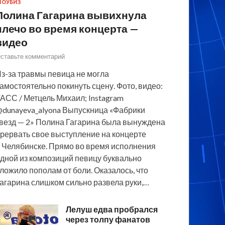
ОУБИЗ
Полина Гагарина вывихнула
плечо во время концерта —
видео
ставьте комментарий
з-за травмы певица не могла
амостоятельно покинуть сцену. Фото, видео:
АСС / Метцель Михаил; Instagram
dunayeva_alyona Выпускница «Фабрики
везд — 2» Полина Гагарина была вынуждена
рервать свое выступление на концерте
 Челябинске. Прямо во время исполнения
дной из композиций певицу буквально
ложило пополам от боли. Оказалось, что
агарина слишком сильно развела руки,…
Лелуш едва пробрался
через толпу фанатов