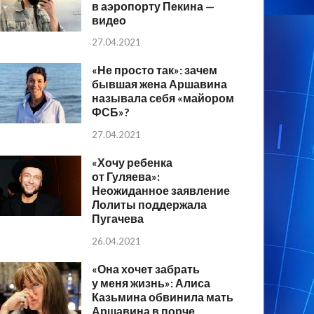
в аэропорту Пекина —
видео
27.04.2021
«Не просто так»: зачем
бывшая жена Аршавина
называла себя «майором
ФСБ»?
27.04.2021
«Хочу ребенка
от Гуляева»:
Неожиданное заявление
Лолиты поддержала
Пугачева
26.04.2021
«Она хочет забрать
у меня жизнь»: Алиса
Казьмина обвинила мать
Аршавина в порче