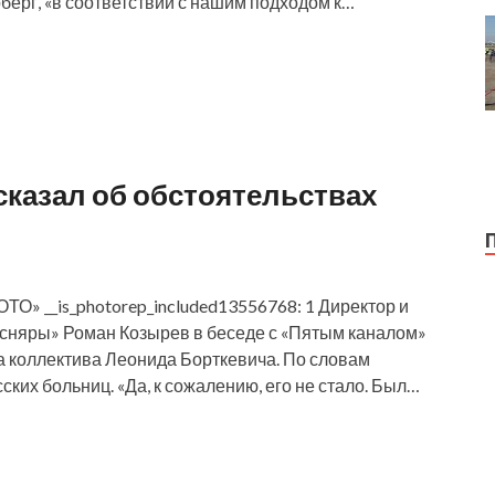
берг, «в соответствии с нашим подходом к…
сказал об обстоятельствах
О» __is_photorep_included13556768: 1 Директор и
сняры» Роман Козырев в беседе с «Пятым каналом»
а коллектива Леонида Борткевича. По словам
ских больниц. «Да, к сожалению, его не стало. Был…