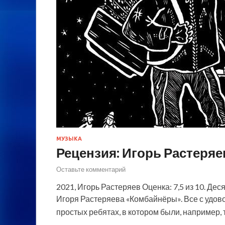
МУЗЫКА
Рецензия: Игорь Растеряе
Оставьте комментарий
2021, Игорь Растеряев Оценка: 7,5 из 10. Дес
Игоря Растеряева «Комбайнёры». Все с удов
простых ребятах, в котором были, например, 