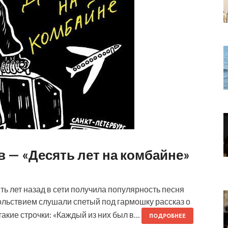
в — «Десять лет на комбайне»
ять лет назад в сети получила популярность песня
ольствием слушали спетый под гармошку рассказ о
такие строчки: «Каждый из них был в…
ПОДРОБНЕЕ