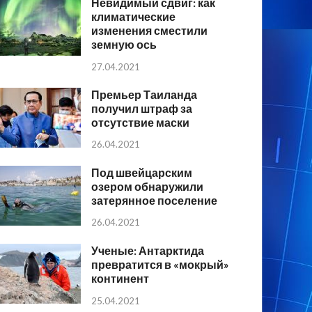
Невидимый сдвиг: как
климатические
изменения сместили
земную ось
27.04.2021
Премьер Таиланда
получил штраф за
отсутствие маски
26.04.2021
Под швейцарским
озером обнаружили
затерянное поселение
26.04.2021
Ученые: Антарктида
превратится в «мокрый»
континент
25.04.2021